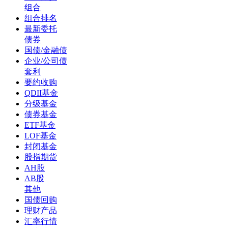
组合
组合排名
最新委托
债券
国债/金融债
企业/公司债
套利
要约收购
QDII基金
分级基金
债券基金
ETF基金
LOF基金
封闭基金
股指期货
AH股
AB股
其他
国债回购
理财产品
汇率行情